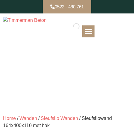
0522 - 480 761
B-keuze / Partijen
Home
/
Wanden
/
Sleufsilo Wanden
/ Sleufsilowand
164x400x110 met hak