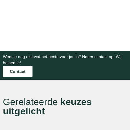
infrastructuur-
infrastructuur
tuinontwerpen.
eindresult
en
en
industriele
Bekijk
Bekijk
opslag.
projecten.
categorie
categorie
Bekijk
Bekijk
categorie
categorie
Weet je nog niet wat het beste voor jou is? Neem contact op. Wij
helpen je!
Contact
Gerelateerde
keuzes
uitgelicht