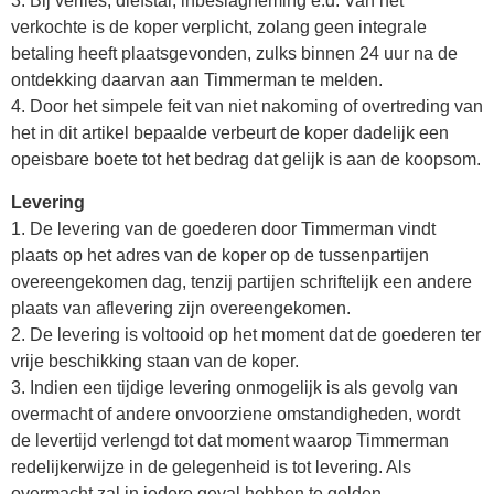
3. Bij verlies, diefstal, inbeslagneming e.d. Van het
verkochte is de koper verplicht, zolang geen integrale
betaling heeft plaatsgevonden, zulks binnen 24 uur na de
ontdekking daarvan aan Timmerman te melden.
4. Door het simpele feit van niet nakoming of overtreding van
het in dit artikel bepaalde verbeurt de koper dadelijk een
opeisbare boete tot het bedrag dat gelijk is aan de koopsom.
Levering
1. De levering van de goederen door Timmerman vindt
plaats op het adres van de koper op de tussenpartijen
overeengekomen dag, tenzij partijen schriftelijk een andere
plaats van aflevering zijn overeengekomen.
2. De levering is voltooid op het moment dat de goederen ter
vrije beschikking staan van de koper.
3. Indien een tijdige levering onmogelijk is als gevolg van
overmacht of andere onvoorziene omstandigheden, wordt
de levertijd verlengd tot dat moment waarop Timmerman
redelijkerwijze in de gelegenheid is tot levering. Als
overmacht zal in iedere geval hebben te gelden