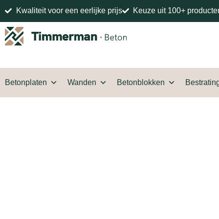
Kwaliteit voor een eerlijke prijs
Keuze uit 100+ producte
Betonplaten
Wanden
Betonblokken
Bestratin