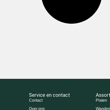
Service en contact
Assor
Contact
Platen
Over ons
Wande