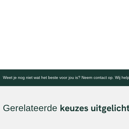
Megablokken
Keer-
Expert in betonoplossingen voor
Betrouwba
efficiënte agrarische infrastructuur
infrastruc
en opslag.
projecten.
Bekijk categorie
Bekijk cat
Weet je nog niet wat het beste voor jou is? Neem contact op. Wij help
keuzes uitgelich
Gerelateerde