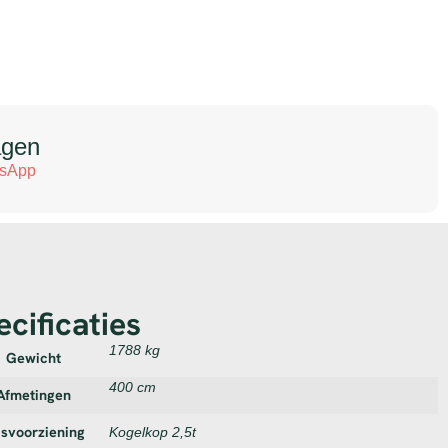
agen
tsApp
ecificaties
1788 kg
Gewicht
400 cm
Afmetingen
jsvoorziening
Kogelkop 2,5t