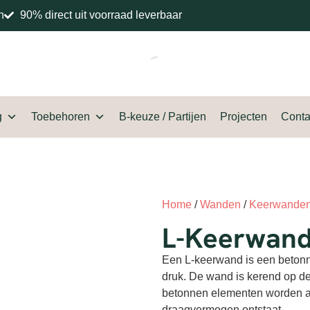
n
90% direct uit voorraad leverbaar
g
Toebehoren
B-keuze / Partijen
Projecten
Conta
Home
/
Wanden
/
Keerwande
L-Keerwan
Een L-keerwand is een betonne
druk. De wand is kerend op de
betonnen elementen worden a
draagvermogen ontstaat.