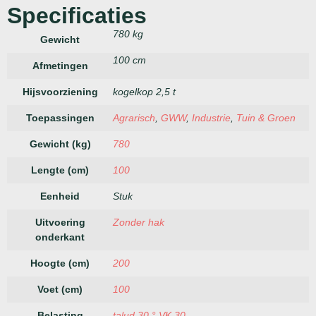
Specificaties
780 kg
Gewicht
100 cm
Afmetingen
Hijsvoorziening
kogelkop 2,5 t
Toepassingen
Agrarisch
,
GWW
,
Industrie
,
Tuin & Groen
Gewicht (kg)
780
Lengte (cm)
100
Eenheid
Stuk
Uitvoering
Zonder hak
onderkant
Hoogte (cm)
200
Voet (cm)
100
Belasting
talud 30 ° VK 30