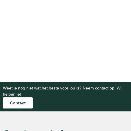
silowanden
in
betonelementen
bestrating
betonoplossingen
voor
nodig
Betrouwbare
voor
esthetische
voor
betonproducten
efficiënte
en
een
voor
agrarische
functionele
prachtig
infrastructuur-
infrastructuur
tuinontwerpen.
eindresult
en
en
industriele
Bekijk
Bekijk
opslag.
projecten.
categorie
categorie
Bekijk
Bekijk
categorie
categorie
Weet je nog niet wat het beste voor jou is? Neem contact op. Wij
helpen je!
Contact