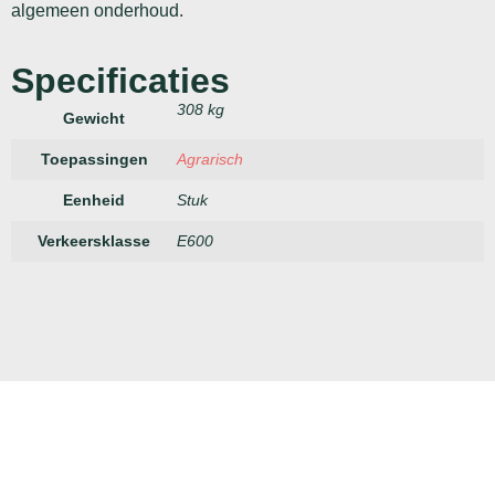
algemeen onderhoud.
Specificaties
308 kg
Gewicht
Toepassingen
Agrarisch
Eenheid
Stuk
Verkeersklasse
E600
Megablokken
Keer-
Betonplaten
Bestr
en
Expert
Duurzame
Kwaliteit