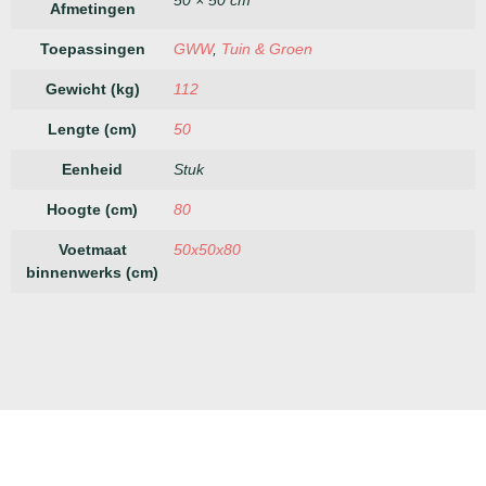
Afmetingen
Toepassingen
GWW
,
Tuin & Groen
Gewicht (kg)
112
Lengte (cm)
50
Eenheid
Stuk
Hoogte (cm)
80
Voetmaat
50x50x80
binnenwerks (cm)
Megablokken
Keer-
Betonplaten
Bestr