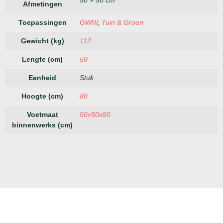
Afmetingen
Toepassingen
GWW
,
Tuin & Groen
Gewicht (kg)
112
Lengte (cm)
50
Eenheid
Stuk
Hoogte (cm)
80
Voetmaat
50x50x80
binnenwerks (cm)
Megablokken
Keer-
Betonplaten
Bestr