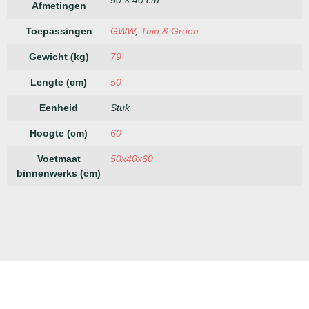
Afmetingen
Toepassingen
GWW
,
Tuin & Groen
Gewicht (kg)
79
Lengte (cm)
50
Eenheid
Stuk
Hoogte (cm)
60
Voetmaat
50x40x60
binnenwerks (cm)
Megablokken
Keer-
Betonplaten
Bestr