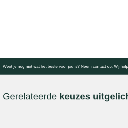
Megablokken
Keer-
Expert in betonoplossingen voor
Betrouwba
efficiënte agrarische infrastructuur
infrastruc
en opslag.
projecten.
Bekijk categorie
Bekijk cat
Weet je nog niet wat het beste voor jou is? Neem contact op. Wij help
Gerelateerde
keuzes uitgelic