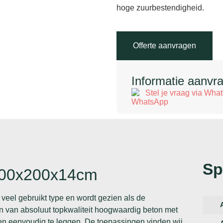
hoge zuurbestendigheid.
Offerte aanvragen
Informatie aanvr
Stel je vraag via Wha
Sp
 200x200x14cm
veel gebruikt type en wordt gezien als de
en van absoluut topkwaliteit hoogwaardig beton met
 en eenvoudig te leggen. De toepassingen vinden wij