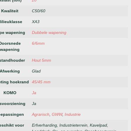
Aslast (ton)
20
Kwaliteit
C50/60
ilieuklasse
XA3
pe wapening
Dubbele wapening
Doorsnede
6/6mm
wapening
standhouder
Hout 5mm
Afwerking
Glad
ting hoekrand
45/45 mm
KOMO
Ja
jsvoorziening
Ja
oepassingen
Agrarisch
,
GWW
,
Industrie
eschikt voor
Erfverharding, Industrieterrein, Kavelpad,