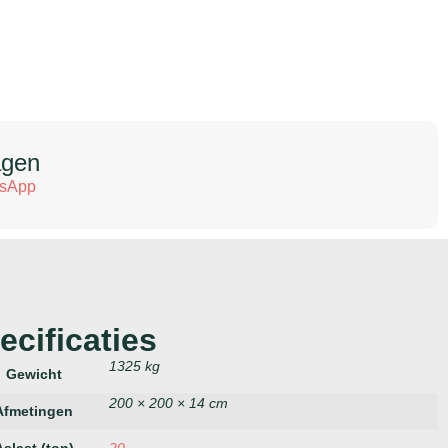
agen
tsApp
ecificaties
1325 kg
Gewicht
200 × 200 × 14 cm
Afmetingen