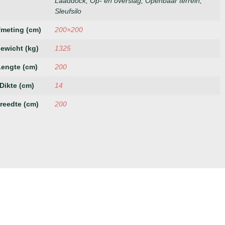
Laaddock, Op- en overslag, Openbaar terrein,
Sleufsilo
fmeting (cm)
200×200
ewicht (kg)
1325
Lengte (cm)
200
Dikte (cm)
14
reedte (cm)
200