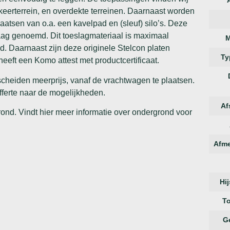
keerterrein, en overdekte terreinen. Daarnaast worden
aatsen van o.a. een kavelpad en (sleuf) silo’s. Deze
laag genoemd. Dit toeslagmateriaal is maximaal
M
d. Daarnaast zijn deze originele Stelcon platen
Ty
heeft een Komo attest met productcertificaat.
scheiden meerprijs, vanaf de vrachtwagen te plaatsen.
fferte naar de mogelijkheden.
Af
grond. Vindt hier meer informatie over ondergrond voor
Afme
Hi
T
G