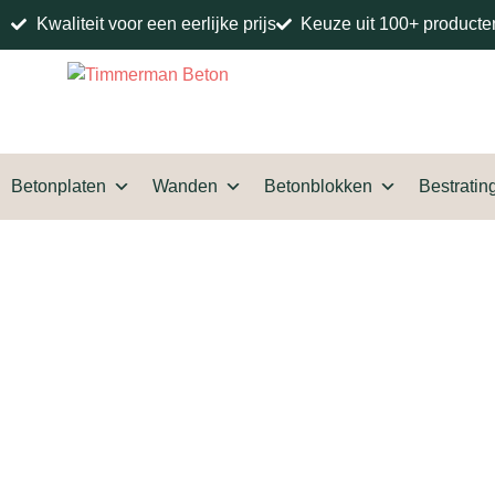
Kwaliteit voor een eerlijke prijs
Keuze uit 100+ producte
Betonplaten
Wanden
Betonblokken
Bestratin