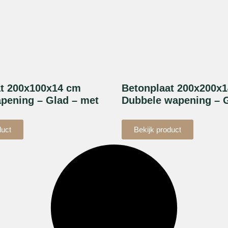
at 200x100x14 cm
Betonplaat 200x200x
pening – Glad – met
Dubbele wapening –
duct
Bekijk product