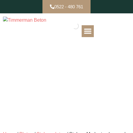
0522 - 480 761
B-keuze / Partijen