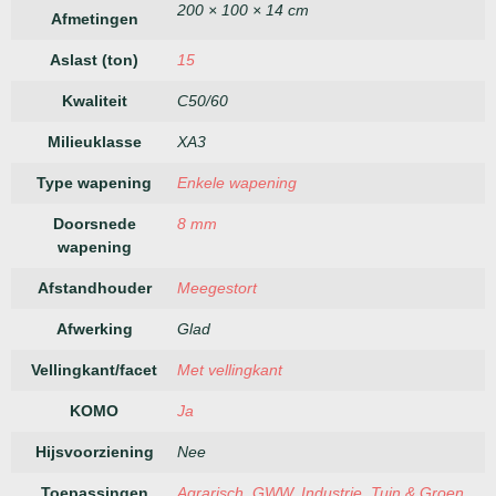
200 × 100 × 14 cm
Afmetingen
Aslast (ton)
15
Kwaliteit
C50/60
Milieuklasse
XA3
Type wapening
Enkele wapening
Doorsnede
8 mm
wapening
Afstandhouder
Meegestort
Afwerking
Glad
Vellingkant/facet
Met vellingkant
KOMO
Ja
Hijsvoorziening
Nee
Toepassingen
Agrarisch
,
GWW
,
Industrie
,
Tuin & Groen