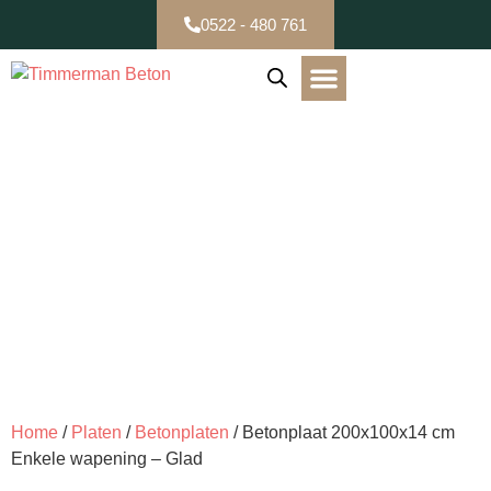
0522 - 480 761
B-keuze / Partijen
Home
/
Platen
/
Betonplaten
/ Betonplaat 200x100x14 cm
Enkele wapening – Glad