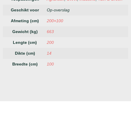
Geschikt voor
Op-overslag
Afmeting (cm)
200×100
Gewicht (kg)
663
Lengte (cm)
200
Dikte (cm)
14
Breedte (cm)
100
Megablokken
Keer-
Betonplaten
Bestr
en
Expert
Duurzame
Kwaliteit