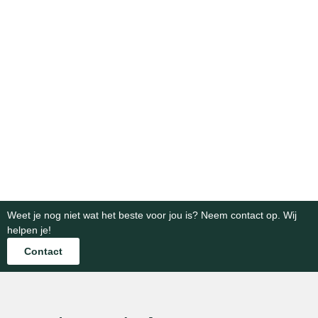
silowanden
in
betonelementen
bestrating
betonoplossingen
voor
nodig
Betrouwbare
voor
esthetische
voor
betonproducten
efficiënte
en
een
voor
agrarische
functionele
prachtig
infrastructuur-
infrastructuur
tuinontwerpen.
eindresult
en
en
industriele
Bekijk
Bekijk
opslag.
projecten.
categorie
categorie
Bekijk
Bekijk
categorie
categorie
Weet je nog niet wat het beste voor jou is? Neem contact op. Wij
helpen je!
Contact