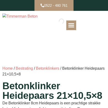
0522 - 480 761
B-keuze / Partijen
Home
/
Bestrating
/
Betonklinkers
/ Betonklinker Heidepaars
21×10,5×8
Betonklinker
Heidepaars 21×10,5×8
De Betonklinker 8cm Heidepaars is een prachtige strakke